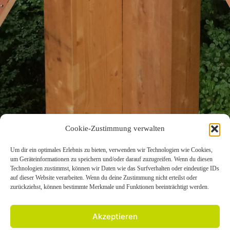
Cookie-Zustimmung verwalten
Um dir ein optimales Erlebnis zu bieten, verwenden wir Technologien wie Cookies,
um Geräteinformationen zu speichern und/oder darauf zuzugreifen. Wenn du diesen
KONTAKT
Technologien zustimmst, können wir Daten wie das Surfverhalten oder eindeutige IDs
auf dieser Website verarbeiten. Wenn du deine Zustimmung nicht erteilst oder
zurückziehst, können bestimmte Merkmale und Funktionen beeinträchtigt werden.
+49 6434-6029761
info@baumwipfelweg-bad-camberg.de
Akzeptieren